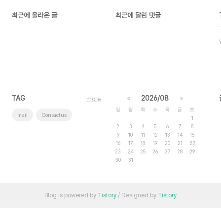
최근에 올라온 글
최근에 달린 댓글
TAG
«
2026/08
»
more
일
월
화
수
목
금
토
mail
Contactus
1
2
3
4
5
6
7
8
9
10
11
12
13
14
15
16
17
18
19
20
21
22
23
24
25
26
27
28
29
30
31
Blog is powered by
Tistory
/ Designed by
Tistory