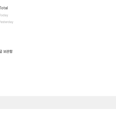
Total
Today
Yesterday
글 보관함