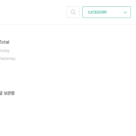
CATEGORY
Total
Today
Yesterday
글 보관함